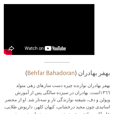
(
Behfar Bahadoran
) بهفر بهادران
بهفر بهادران نوازنده چیره دست سازهای زهی متولد
١٣٦٦است. بهادران در سیزده سالگی پس از آموزش
ویولن و دف، شیفته نوازندگی تار و سه‌تار شد. او از محضر
اساتیدی چون مجید درخشانی، کیهان کلهر، داریوش طلایی،
علی‌اکبر مرادی و حمید متبسم بهره برده است۔. بهفر