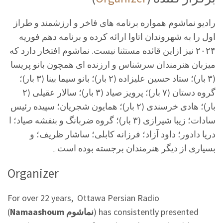
رادیو نماشوم همواره برنامه های فاخر و ارزشمند و طراز
اول را به شهروندان اتاوا ارائه کرده و برنامه دهم فوریه
۲۰۲۴ نیز ازاین قائده مستثنا نیست. نماشوم افتخار دارد که
میزبان هنرمندان سرشناس و ارزنده ای همچون بانو پریسا
(۳ بار)؛ ستاد حسین علیزاده (۲ بار)؛ بانو سیما بینا (۳ بار)؛
گروه دستان (۷ بار)؛ پرویز صیاد (۳ بار)؛ سالار عقیلی (۲
بار)؛ هادی خرسندی (۲ بار)؛ همایون شجریان؛ سپیده رئیس
سادات؛ زیبا شیرازی (۳ بار)؛ گروه ضربانگ و بنفشه صیاد؛ ا
دریا دادور؛ داود آزاد؛ فرزانه کابلی؛ ساشار ظریف؛ و
بسیاری از دیگر هنرمندان برجسته بوده است۔
Organizer
For over 22 years, Ottawa Persian Radio
(
Namaashoum
نماشوم
) has consistently presented