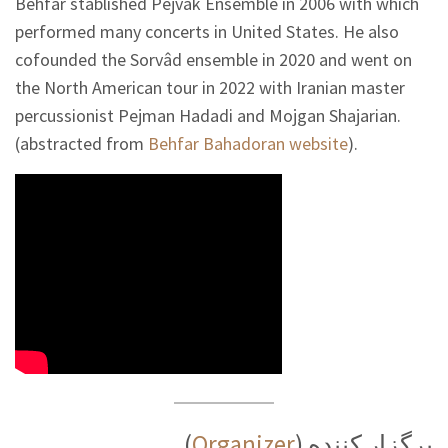
Behfar stablished Pejvâk Ensemble in 2006 with which
performed many concerts in United States. He also
cofounded the Sorvâd ensemble in 2020 and went on
the North American tour in 2022 with Iranian master
percussionist Pejman Hadadi and Mojgan Shajarian.
(abstracted from
Behfar Bahadoran website
).
(
Organizer
) برگزار کننده